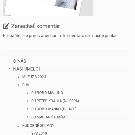
Zanechať komentár
Prepáčte, ale pred zanechaním komentára sa musíte
prihlásiť
.
O NÁS
NAŠI UMELCI
MUFUZA 2024
DJ’s
DJ ROBO MAJLING
DJ PETER KRÁLKA (DJ PEPA)
DJ ROBO IVANKO (DJ ACE)
DJ MARIÁN ŠTUBŇA
HUDOBNÉ SKUPINY
YPS 2010