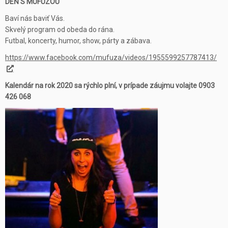
DEŇ S MUFUZOU
Baví nás baviť Vás.
Skvelý program od obeda do rána.
Futbal, koncerty, humor, show, párty a zábava.
https://www.facebook.com/mufuza/videos/1955599257787413/
Kalendár na rok 2020 sa rýchlo plní, v prípade záujmu volajte 0903
426 068