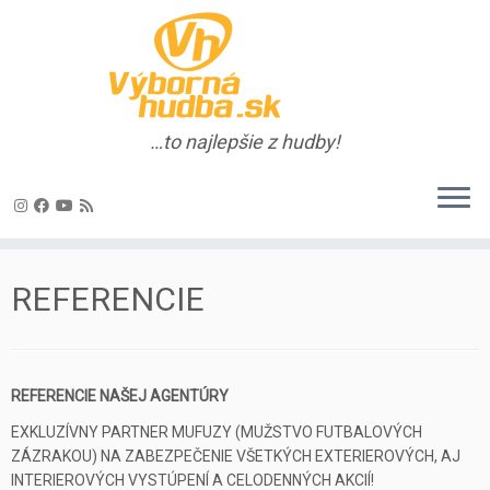
…to najlepšie z hudby!
Skip
to
REFERENCIE
content
REFERENCIE NAŠEJ AGENTÚRY
EXKLUZÍVNY PARTNER MUFUZY (MUŽSTVO FUTBALOVÝCH
ZÁZRAKOU) NA ZABEZPEČENIE VŠETKÝCH EXTERIEROVÝCH, AJ
INTERIEROVÝCH VYSTÚPENÍ A CELODENNÝCH AKCIÍ!