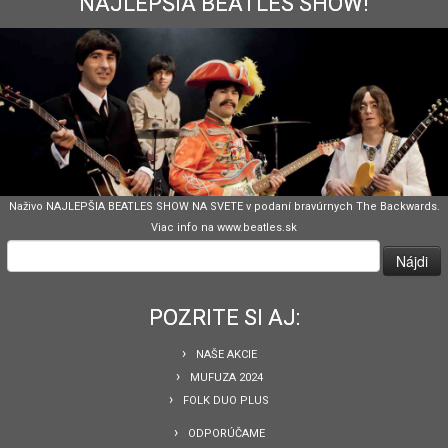
NAJLEPŠIA BEATLES SHOW!
Naživo NAJLEPŠIA BEATLES SHOW NA SVETE v podaní bravúrnych The Backwards.
Viac info na www.beatles.sk
Hľadať:
POZRITE SI AJ:
NAŠE AKCIE
MUFUZA 2024
FOLK DUO PLUS
ODPORÚČAME