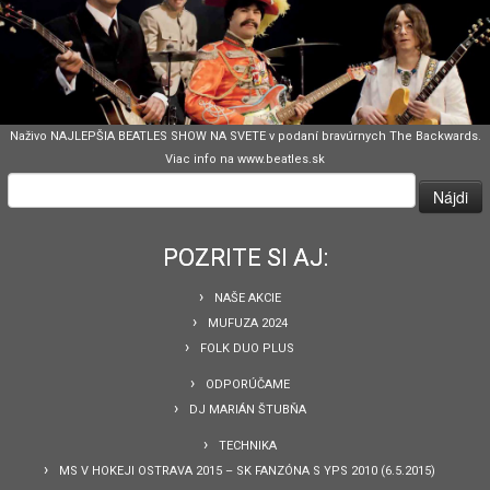
Naživo NAJLEPŠIA BEATLES SHOW NA SVETE v podaní bravúrnych The Backwards.
Viac info na www.beatles.sk
Hľadať:
POZRITE SI AJ:
NAŠE AKCIE
MUFUZA 2024
FOLK DUO PLUS
ODPORÚČAME
DJ MARIÁN ŠTUBŇA
TECHNIKA
MS V HOKEJI OSTRAVA 2015 – SK FANZÓNA S YPS 2010 (6.5.2015)