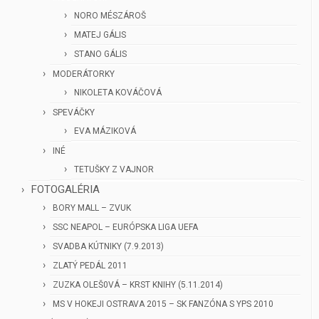
NORO MÉSZÁROŠ
MATEJ GÁLIS
STANO GÁLIS
MODERÁTORKY
NIKOLETA KOVÁČOVÁ
SPEVÁČKY
EVA MÁZIKOVÁ
INÉ
TETUŠKY Z VAJNOR
FOTOGALÉRIA
BORY MALL – ZVUK
SSC NEAPOL – EURÓPSKA LIGA UEFA
SVADBA KÚTNIKY (7.9.2013)
ZLATÝ PEDÁL 2011
ZUZKA OLEŠ0VÁ – KRST KNIHY (5.11.2014)
MS V HOKEJI OSTRAVA 2015 – SK FANZÓNA S YPS 2010