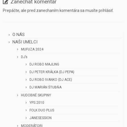
Zanechať komentár
Prepáčte, ale pred zanechaním komentára sa musíte
prihlásiť
.
O NÁS
NAŠI UMELCI
MUFUZA 2024
DJ’s
DJ ROBO MAJLING
DJ PETER KRÁLKA (DJ PEPA)
DJ ROBO IVANKO (DJ ACE)
DJ MARIÁN ŠTUBŇA
HUDOBNÉ SKUPINY
YPS 2010
FOLK DUO PLUS
JANESESSION
MODERÁTORI