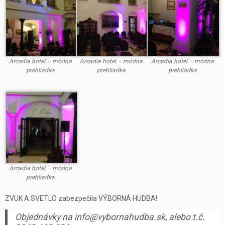
Arcadia hotel – módna
Arcadia hotel – módna
Arcadia hotel – módna
prehliadka
prehliadka
prehliadka
Arcadia hotel – módna
prehliadka
ZVUK A SVETLO zabezpečila VÝBORNÁ HUDBA!
Objednávky na info@vybornahudba.sk, alebo t.č.