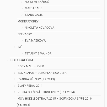
NORO MÉSZÁROŠ
MATEJ GÁLIS
STANO GÁLIS
MODERÁTORKY
NIKOLETA KOVÁČOVÁ
SPEVÁČKY
EVA MÁZIKOVÁ
INÉ
TETUŠKY Z VAJNOR
FOTOGALÉRIA
BORY MALL – ZVUK
SSC NEAPOL – EURÓPSKA LIGA UEFA
SVADBA KÚTNIKY (7.9.2013)
ZLATÝ PEDÁL 2011
ZUZKA OLEŠ0VÁ – KRST KNIHY (5.11.2014)
MS V HOKEJI OSTRAVA 2015 – SK FANZÓNA S YPS 2010
(6.5.2015)