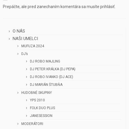
Prepáčte, ale pred zanechaním komentára sa musíte
prihlásiť
.
O NÁS
NAŠI UMELCI
MUFUZA 2024
DJ’s
DJ ROBO MAJLING
DJ PETER KRÁLKA (DJ PEPA)
DJ ROBO IVANKO (DJ ACE)
DJ MARIÁN ŠTUBŇA
HUDOBNÉ SKUPINY
YPS 2010
FOLK DUO PLUS
JANESESSION
MODERÁTORI