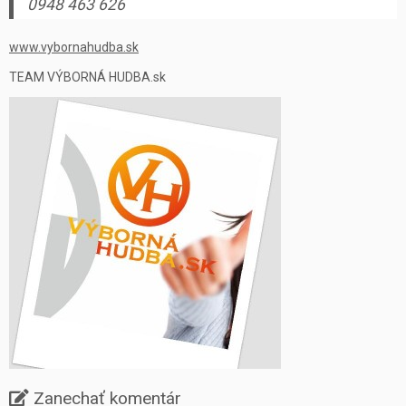
0948 463 626
www.vybornahudba.sk
TEAM VÝBORNÁ HUDBA.sk
Zanechať komentár