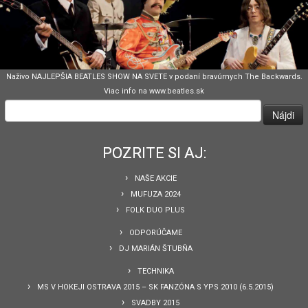
Naživo NAJLEPŠIA BEATLES SHOW NA SVETE v podaní bravúrnych The Backwards.
Viac info na www.beatles.sk
Hľadať:
POZRITE SI AJ:
NAŠE AKCIE
MUFUZA 2024
FOLK DUO PLUS
ODPORÚČAME
DJ MARIÁN ŠTUBŇA
TECHNIKA
MS V HOKEJI OSTRAVA 2015 – SK FANZÓNA S YPS 2010 (6.5.2015)
SVADBY 2015