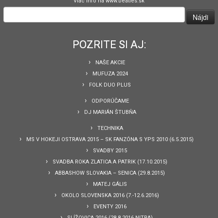
Viac info na www.beatles.sk
Hľadať:
POZRITE SI AJ:
NAŠE AKCIE
MUFUZA 2024
FOLK DUO PLUS
ODPORÚČAME
DJ MARIÁN ŠTUBŇA
TECHNIKA
MS V HOKEJI OSTRAVA 2015 – SK FANZÓNA S YPS 2010 (6.5.2015)
SVADBY 2015
SVADBA ROKA ZLATICA A PATRIK (17.10.2015)
ABBASHOW SLOVAKIA – SENICA (29.8.2015)
MATEJ GÁLIS
OKOLO SLOVENSKA 2016 (7.-12.6.2016)
EVENTY 2016
SLÍŽOVICA 2016 (28.8.2016 NITRA)