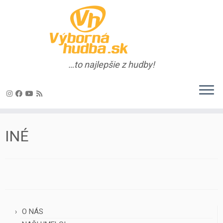
…to najlepšie z hudby!
Skip
to
INÉ
content
O NÁS