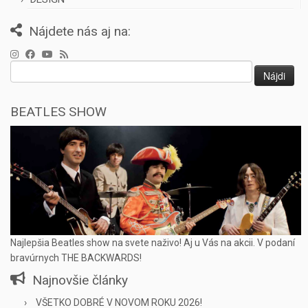
Nájdete nás aj na:
Hľadať:
BEATLES SHOW
Najlepšia Beatles show na svete naživo! Aj u Vás na akcii. V podaní
bravúrnych THE BACKWARDS!
Najnovšie články
VŠETKO DOBRÉ V NOVOM ROKU 2026!