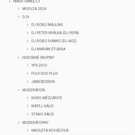
NAŠI UMELCI
MUFUZA 2024
DJ’s
DJ ROBO MAJLING
DJ PETER KRÁLKA (DJ PEPA)
DJ ROBO IVANKO (DJ ACE)
DJ MARIÁN ŠTUBŇA
HUDOBNÉ SKUPINY
YPS 2010
FOLK DUO PLUS
JANESESSION
MODERÁTORI
NORO MÉSZÁROŠ
MATEJ GÁLIS
STANO GÁLIS
MODERÁTORKY
NIKOLETA KOVÁČOVÁ