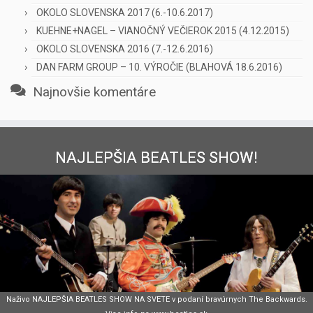
OKOLO SLOVENSKA 2017 (6.-10.6.2017)
KUEHNE+NAGEL – VIANOČNÝ VEČIEROK 2015 (4.12.2015)
OKOLO SLOVENSKA 2016 (7.-12.6.2016)
DAN FARM GROUP – 10. VÝROČIE (BLAHOVÁ 18.6.2016)
Najnovšie komentáre
NAJLEPŠIA BEATLES SHOW!
Naživo NAJLEPŠIA BEATLES SHOW NA SVETE v podaní bravúrnych The Backwards.