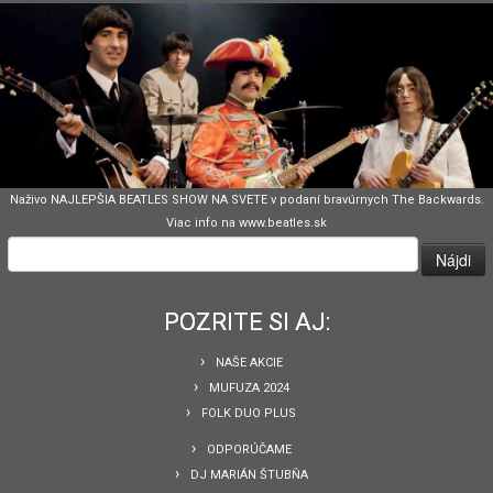
Naživo NAJLEPŠIA BEATLES SHOW NA SVETE v podaní bravúrnych The Backwards.
Viac info na www.beatles.sk
Hľadať:
POZRITE SI AJ:
NAŠE AKCIE
MUFUZA 2024
FOLK DUO PLUS
ODPORÚČAME
DJ MARIÁN ŠTUBŇA