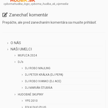
vybornahudba_logo_vyborna_hudba_sk_vipmedia
Zanechať komentár
Prepáčte, ale pred zanechaním komentára sa musíte
prihlásiť
.
O NÁS
NAŠI UMELCI
MUFUZA 2024
DJ’s
DJ ROBO MAJLING
DJ PETER KRÁLKA (DJ PEPA)
DJ ROBO IVANKO (DJ ACE)
DJ MARIÁN ŠTUBŇA
HUDOBNÉ SKUPINY
YPS 2010
FOLK DUO PLUS