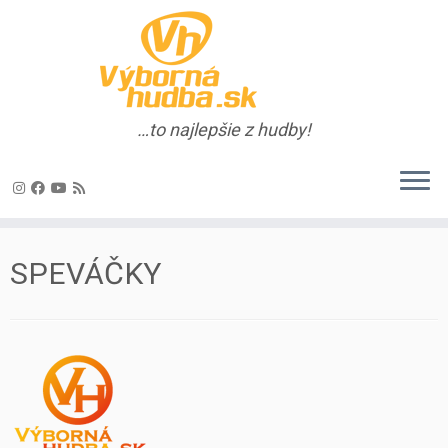
…to najlepšie z hudby!
Skip
to
SPEVÁČKY
content