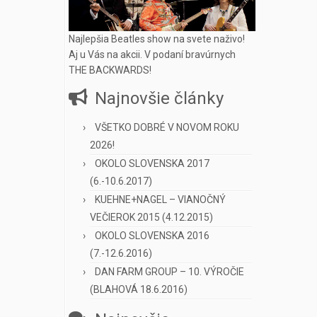
Najlepšia Beatles show na svete naživo!
Aj u Vás na akcii. V podaní bravúrnych
THE BACKWARDS!
Najnovšie články
VŠETKO DOBRÉ V NOVOM ROKU
2026!
OKOLO SLOVENSKA 2017
(6.-10.6.2017)
KUEHNE+NAGEL – VIANOČNÝ
VEČIEROK 2015 (4.12.2015)
OKOLO SLOVENSKA 2016
(7.-12.6.2016)
DAN FARM GROUP – 10. VÝROČIE
(BLAHOVÁ 18.6.2016)