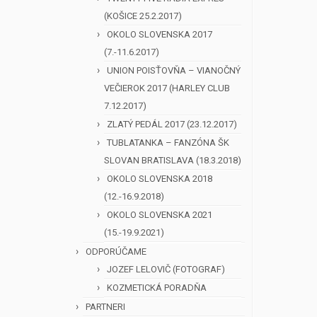
(KOŠICE 25.2.2017)
OKOLO SLOVENSKA 2017
(7.-11.6.2017)
UNION POISŤOVŇA – VIANOČNÝ
VEČIEROK 2017 (HARLEY CLUB
7.12.2017)
ZLATÝ PEDÁL 2017 (23.12.2017)
TUBLATANKA – FANZÓNA ŠK
SLOVAN BRATISLAVA (18.3.2018)
OKOLO SLOVENSKA 2018
(12.-16.9.2018)
OKOLO SLOVENSKA 2021
(15.-19.9.2021)
ODPORÚČAME
JOZEF LELOVIČ (FOTOGRAF)
KOZMETICKÁ PORADŇA
PARTNERI