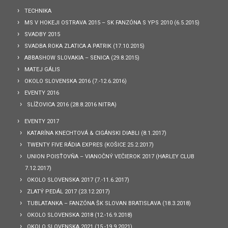
TECHNIKA
MS V HOKEJI OSTRAVA 2015 – SK FANZÓNA S YPS 2010 (6.5.2015)
SVADBY 2015
SVADBA ROKA ZLATICA A PATRIK (17.10.2015)
ABBASHOW SLOVAKIA – SENICA (29.8.2015)
MATEJ GÁLIS
OKOLO SLOVENSKA 2016 (7.-12.6.2016)
EVENTY 2016
SLÍŽOVICA 2016 (28.8.2016 NITRA)
EVENTY 2017
KATARÍNA KNECHTOVÁ & CIGÁNSKI DIABLI (8.1.2017)
TWENTY FIVE RÁDIA EXPRES (KOŠICE 25.2.2017)
UNION POISŤOVŇA – VIANOČNÝ VEČIEROK 2017 (HARLEY CLUB
7.12.2017)
OKOLO SLOVENSKA 2017 (7.-11.6.2017)
ZLATÝ PEDÁL 2017 (23.12.2017)
TUBLATANKA – FANZÓNA ŠK SLOVAN BRATISLAVA (18.3.2018)
OKOLO SLOVENSKA 2018 (12.-16.9.2018)
OKOLO SLOVENSKA 2021 (15.-19.9.2021)