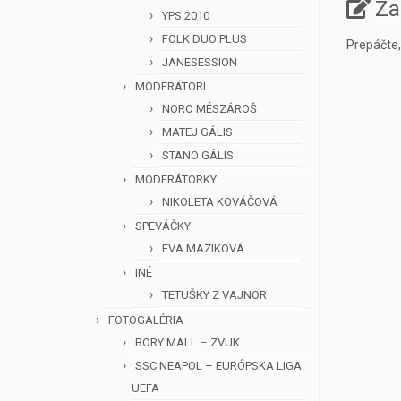
Za
YPS 2010
FOLK DUO PLUS
Prepáčte
JANESESSION
MODERÁTORI
NORO MÉSZÁROŠ
MATEJ GÁLIS
STANO GÁLIS
MODERÁTORKY
NIKOLETA KOVÁČOVÁ
SPEVÁČKY
EVA MÁZIKOVÁ
INÉ
TETUŠKY Z VAJNOR
FOTOGALÉRIA
BORY MALL – ZVUK
SSC NEAPOL – EURÓPSKA LIGA
UEFA