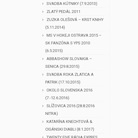
SVADBA KÚTNIKY (7.9.2013)
ZLATÝ PEDÁL 2011
ZUZKA OLEŠ0VÁ – KRST KNIHY
(5.11.2014)
MS V HOKEJI OSTRAVA 2015 –
SK FANZÓNA S YPS 2010
(6.5.2015)
ABBASHOW SLOVAKIA –
SENICA (29.8.2015)
SVADBA ROKA ZLATICA A
PATRIK (17.10.2015)
OKOLO SLOVENSKA 2016
(7.-12.6.2016)
SLÍŽOVICA 2016 (28.8.2016
NITRA)
KATARÍNA KNECHTOVÁ &
CIGÁNSKI DIABLI (8.1.2017)
TWENTY FIVE RÁDIA EXPRES