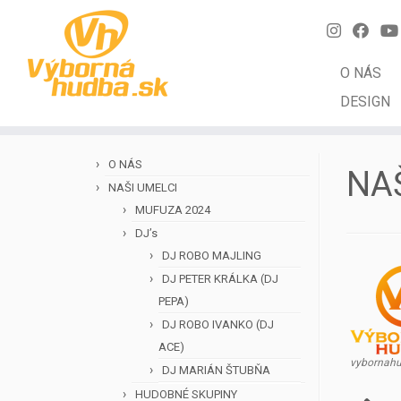
O NÁS
DESIGN
Skip
to
O NÁS
NA
content
NAŠI UMELCI
MUFUZA 2024
DJ’s
DJ ROBO MAJLING
DJ PETER KRÁLKA (DJ
PEPA)
DJ ROBO IVANKO (DJ
ACE)
vybornahu
DJ MARIÁN ŠTUBŇA
HUDOBNÉ SKUPINY