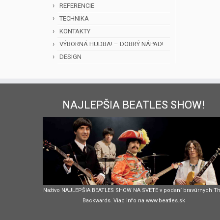
REFERENCIE
TECHNIKA
KONTAKTY
VÝBORNÁ HUDBA! – DOBRÝ NÁPAD!
DESIGN
NAJLEPŠIA BEATLES SHOW!
Naživo NAJLEPŠIA BEATLES SHOW NA SVETE v podaní bravúrnych T
Backwards. Viac info na www.beatles.sk